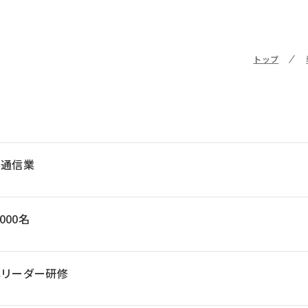
トップ
・通信業
1000名
代リーダー研修