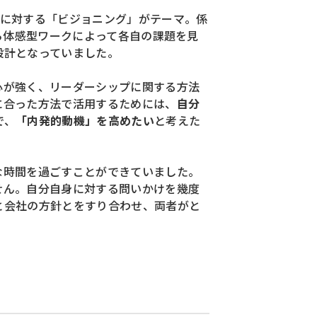
織に対する「ビジョニング」がテーマ。
係
ら体感型ワークによって
各自の課題を見
設計となっていました。
心が強く、
リーダーシップに関する方法
に合った方法で活用するためには、
自分
で、
「内発的動機」を高めたい
と考えた
な時間を過ごすことができていました。
せん。
自分自身に対する問いかけを幾度
と会社の方針とをすり合わせ、
両者がと