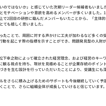
いのではないか」
と感じていた次期リーダー候補者もいまし
とモチベーションや意欲を高めるメンバーが多くいました。
上で2回目の研修に臨んだメンバーもいたことから、
「主体的
とても嬉しく思いました。
った
ことで、
周囲に対する声かけに工夫が加わるなど多くの
行動を起こす際の指標を示すことができ、
問題発見型の人財
松下幸之助によって確立された経営理念、
および経営のキー
に観る視点を持ち、現状を見極めることが
企業存続のポイン
づきを生む設計を
行っていただいたことにより、受講生にも
ルをさらに積み上げるためのサポートも
今後継続していく予
くことで、さらに組織全体が成長していけると信じています