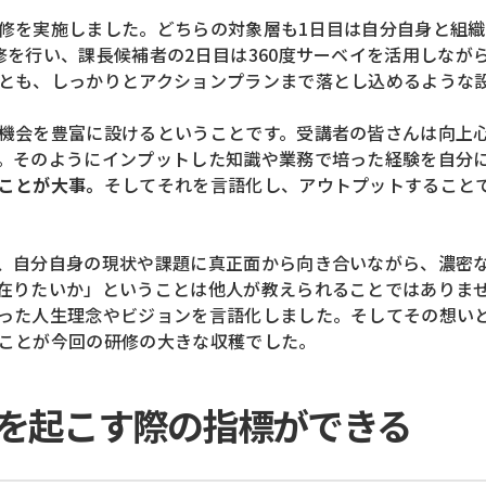
修を実施しました。
どちらの対象層も1日目は自分自身と組
修を行い、
課長候補者の2日目は360度サーベイを活用しなが
とも、しっかりとアクションプランまで落とし込めるような
機会を豊富に設けるということです。
受講者の皆さんは向上
。
そのようにインプットした知識や業務で培った経験を
自分
ことが大事。
そしてそれを言語化し、アウトプットすること
、
自分自身の現状や課題に真正面から向き合いながら、
濃密
在りたいか」
ということは他人が教えられることではありま
った人生理念やビジョンを言語化しました。
そしてその想い
ことが
今回の研修の大きな収穫でした。
を起こす際の指標ができる