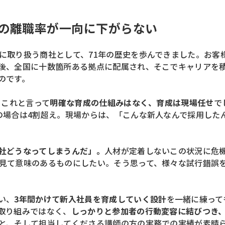
の離職率が一向に下がらない
に取り扱う商社として、71年の歴史を歩んできました。お客
後、全国に十数箇所ある拠点に配属され、そこでキャリアを
のです。
、これと言って
明確な育成の仕組みはなく、育成は現場任せ
で
の場合は4割超え。現場からは、「こんな新人なんで採用した
社どうなってしまうんだ」。
人材が定着しないこの状況に危
見て意味のあるものにしたい。そう思って、様々な試行錯誤
い、
3年間かけて新入社員を育成していく設計
を一緒に練って
取り組みではなく、
しっかりと参加者の行動変容に結びつき
と、そして担当してくださる講師の方の実務での実績が素晴ら