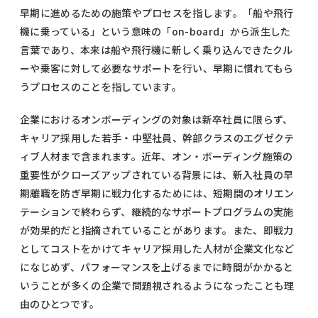
早期に進めるための施策やプロセスを指します。「船や飛行
機に乗っている」という意味の「on-board」から派生した
言葉であり、本来は船や飛行機に新しく乗り込んできたクル
ーや乗客に対して必要なサポートを行い、早期に慣れてもら
うプロセスのことを指しています。
企業におけるオンボーディングの対象は新卒社員に限らず、
キャリア採用した若手・中堅社員、幹部クラスのエグゼクテ
ィブ人材まで含まれます。近年、オン・ボーディング施策の
重要性がクローズアップされている背景には、新入社員の早
期離職を防ぎ早期に戦力化するためには、短期間のオリエン
テーションで終わらず、継続的なサポートプログラムの実施
が効果的だと指摘されていることがあります。また、即戦力
としてコストをかけてキャリア採用した人材が企業文化など
になじめず、パフォーマンスを上げるまでに時間がかかると
いうことが多くの企業で問題視されるようになったことも理
由のひとつです。