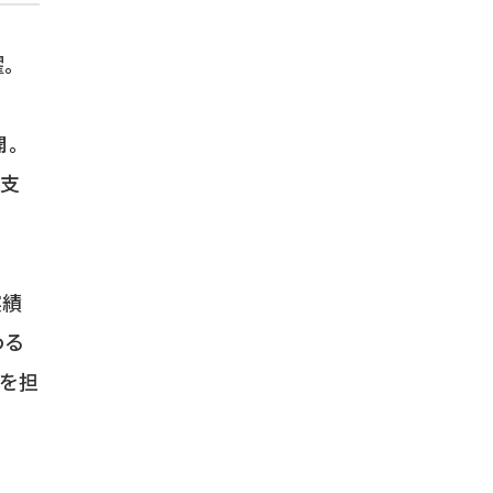
擢。
開。
の支
実績
わる
を担