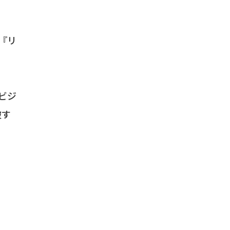
『リ
ビジ
破す