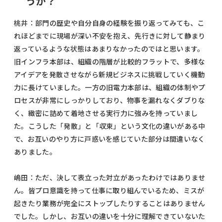
うか？
桃井：部門の歴史や自分自身の経験を振り返ってみても、こ
れほどまでに現場が深い不安を抱え、先行きに対して静まり
返っているような状態はあまりなかったのではと思います。
旧インフラ本部は、組織の階層が比較的フラットで、多様な
アイデアを発散させながら新規ビジネスに挑戦していく機動
力に長けていました。一方の旧電力本部は、組織の体制やプ
ロセスが非常にしっかりしており、物事を漏れなくダブりな
く、緻密に詰めて着地させる実行力に強みを持っていまし
た。こうした「発散」と「収束」という文化の違いがある中
で、お互いのやり方に戸惑いを感じていた部分は間違いなく
ありました。
嶋田：ただ、決して表立った対立があったわけではありませ
ん。皆プロ意識を持って仕事に取り組んでいるため、ミスが
起きたり業務が完全にストップしたりすることはありません
でした。しかし、お互いの違いを十分に理解できていないた