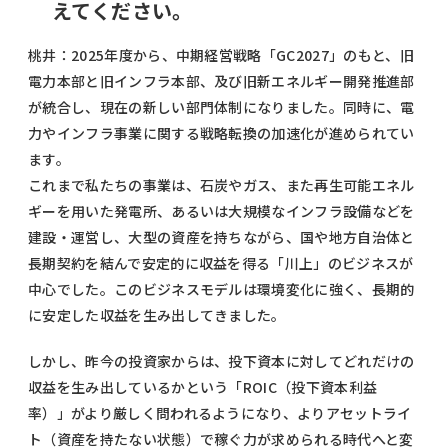
えてください。
桃井：2025年度から、中期経営戦略「GC2027」のもと、旧
電力本部と旧インフラ本部、及び旧新エネルギー開発推進部
が統合し、現在の新しい部門体制になりました。同時に、電
力やインフラ事業に関する戦略転換の加速化が進められてい
ます。
これまで私たちの事業は、石炭やガス、また再生可能エネル
ギーを用いた発電所、あるいは大規模なインフラ設備などを
建設・運営し、大型の資産を持ちながら、国や地方自治体と
長期契約を結んで安定的に収益を得る「川上」のビジネスが
中心でした。このビジネスモデルは環境変化に強く、長期的
に安定した収益を生み出してきました。
しかし、昨今の投資家からは、投下資本に対してどれだけの
収益を生み出しているかという「ROIC（投下資本利益
率）」がより厳しく問われるようになり、よりアセットライ
ト（資産を持たない状態）で稼ぐ力が求められる時代へと変